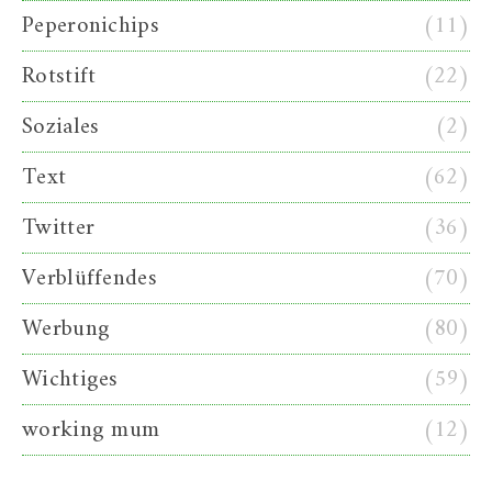
Peperonichips
(11)
Rotstift
(22)
Soziales
(2)
Text
(62)
Twitter
(36)
Verblüffendes
(70)
Werbung
(80)
Wichtiges
(59)
working mum
(12)