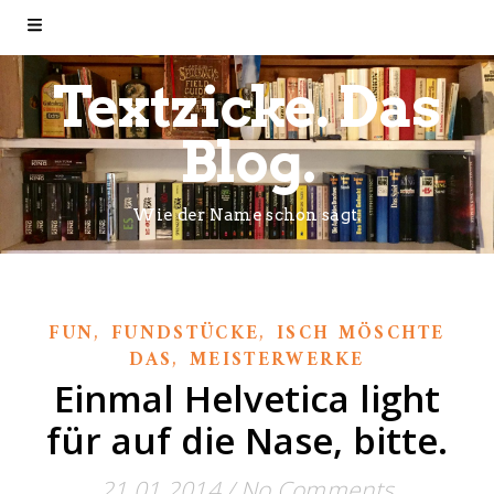
Textzicke. Das
Blog.
Wie der Name schon sagt.
,
,
FUN
FUNDSTÜCKE
ISCH MÖSCHTE
,
DAS
MEISTERWERKE
Einmal Helvetica light
für auf die Nase, bitte.
21.01.2014
/
No Comments