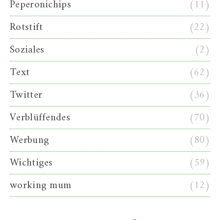
Peperonichips
(11)
Rotstift
(22)
Soziales
(2)
Text
(62)
Twitter
(36)
Verblüffendes
(70)
Werbung
(80)
Wichtiges
(59)
working mum
(12)