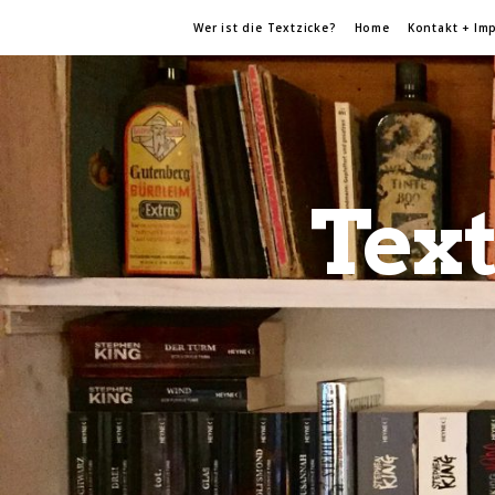
Wer ist die Textzicke?
Home
Kontakt + Im
Text