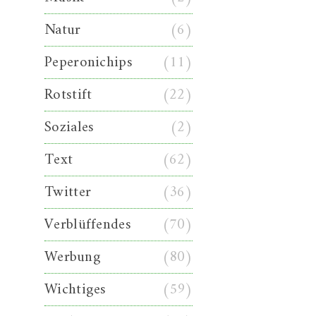
Natur
(6)
Peperonichips
(11)
Rotstift
(22)
Soziales
(2)
Text
(62)
Twitter
(36)
Verblüffendes
(70)
Werbung
(80)
Wichtiges
(59)