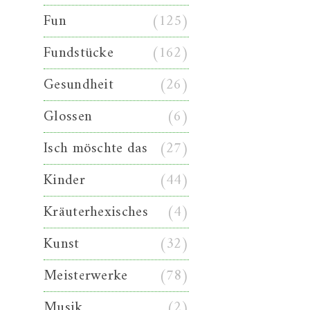
Fun
(125)
Fundstücke
(162)
Gesundheit
(26)
Glossen
(6)
Isch möschte das
(27)
Kinder
(44)
Kräuterhexisches
(4)
Kunst
(32)
Meisterwerke
(78)
Musik
(2)