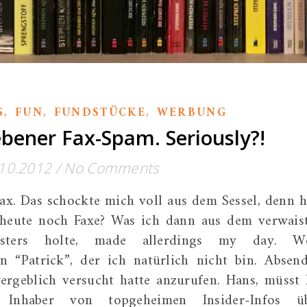
,
,
,
S
FUN
FUNDSTÜCKE
WERBUNG
bener Fax-Spam. Seriously?!
10.2012
/
No Comments
ax. Das schockte mich voll aus dem Sessel, denn h
 heute noch Faxe? Was ich dann aus dem verwais
sters holte, made allerdings my day. We
n “Patrick”, der ich natürlich nicht bin. Absend
vergeblich versucht hatte anzurufen. Hans, müsst 
 Inhaber von topgeheimen Insider-Infos ü