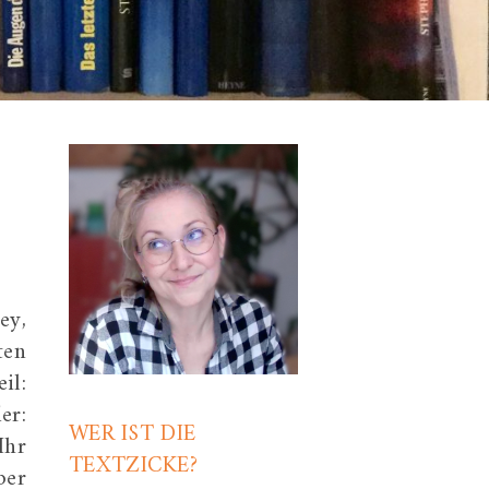
ey,
ten
il:
er:
WER IST DIE
Ihr
TEXTZICKE?
ber