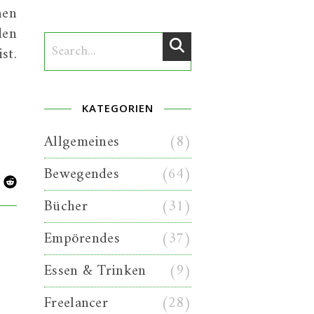
hen
den
st.
KATEGORIEN
Allgemeines
(8)
Bewegendes
(64)
Bücher
(31)
Empörendes
(37)
Essen & Trinken
(9)
Freelancer
(28)