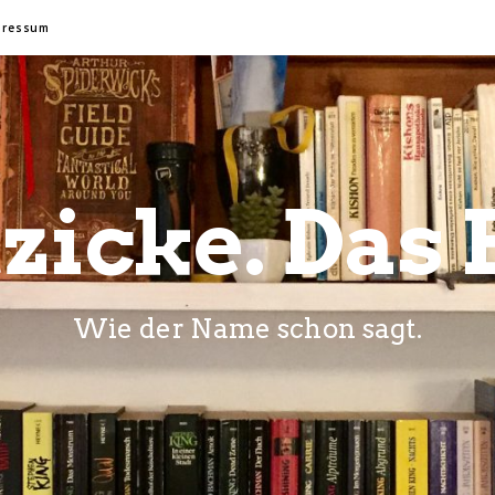
pressum
zicke. Das 
Wie der Name schon sagt.