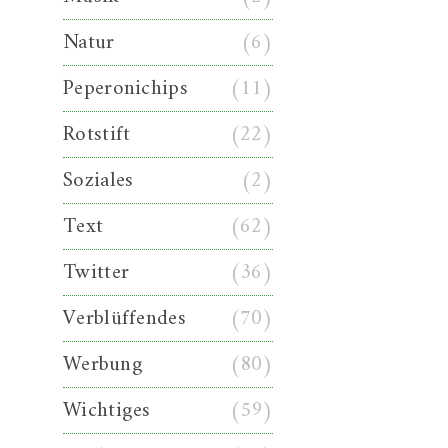
Natur
(6)
Peperonichips
(11)
Rotstift
(22)
Soziales
(2)
Text
(62)
Twitter
(36)
Verblüffendes
(70)
Werbung
(80)
Wichtiges
(59)