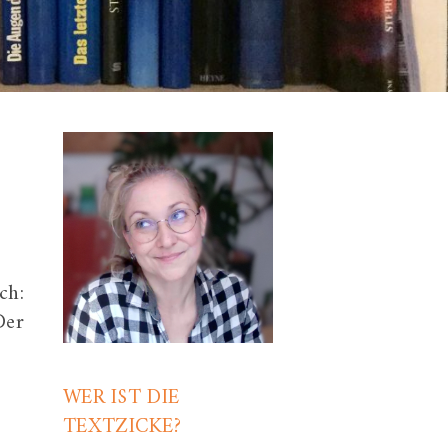
ch:
Der
WER IST DIE
TEXTZICKE?