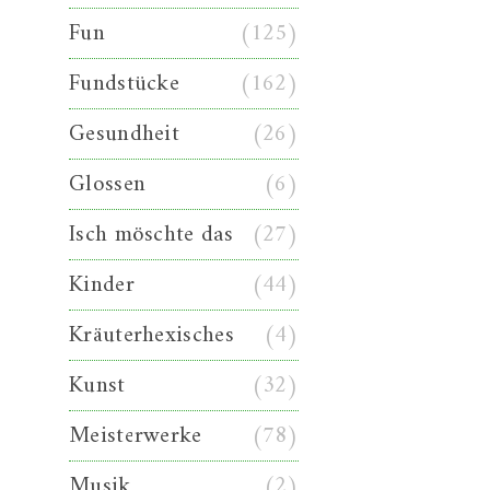
Fun
(125)
Fundstücke
(162)
Gesundheit
(26)
Glossen
(6)
Isch möschte das
(27)
Kinder
(44)
Kräuterhexisches
(4)
Kunst
(32)
Meisterwerke
(78)
Musik
(2)