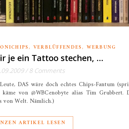
,
,
ONICHIPS
VERBLÜFFENDES
WERBUNG
ir je ein Tattoo stechen, …
.09.2009
/
8 Comments
 Leute, DAS wäre doch echtes Chips-Fantum (spri
n käme von @WBCenobyte alias Tim Grubbert. 
s von Welt. Nämlich.)
NZEN ARTIKEL LESEN