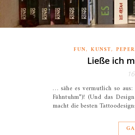
,
,
FUN
KUNST
PEPER
Ließe ich m
16
… sähe es vermutlich so aus:
Fähntuhm”)! (Und das Desig
macht die besten Tattoodesign
GA