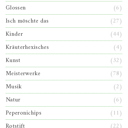
Glossen
(6)
Isch möschte das
(27)
Kinder
(44)
Kräuterhexisches
(4)
Kunst
(32)
Meisterwerke
(78)
Musik
(2)
Natur
(6)
Peperonichips
(11)
Rotstift
(22)