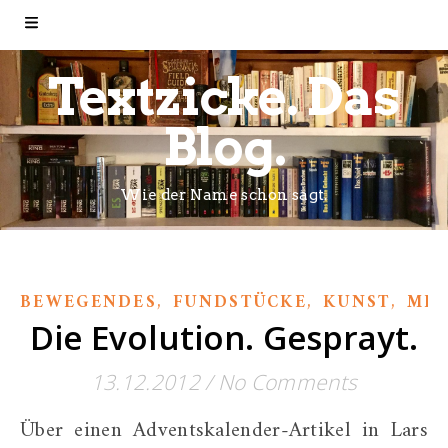
Textzicke. Das
Blog.
Wie der Name schon sagt.
,
,
,
BEWEGENDES
FUNDSTÜCKE
KUNST
MEI
Die Evolution. Gesprayt.
13.12.2012
/
No Comments
Über einen Adventskalender-Artikel in Lars