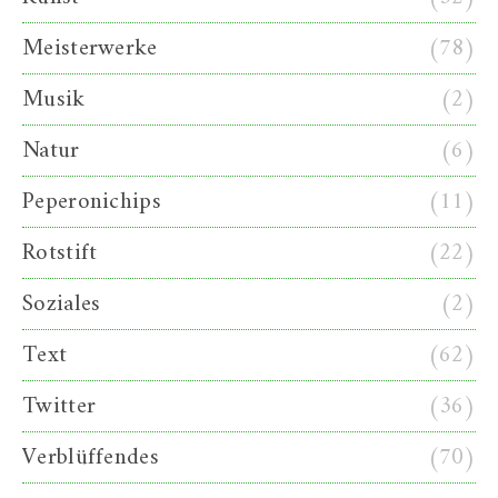
Meisterwerke
(78)
Musik
(2)
Natur
(6)
Peperonichips
(11)
Rotstift
(22)
Soziales
(2)
Text
(62)
Twitter
(36)
Verblüffendes
(70)