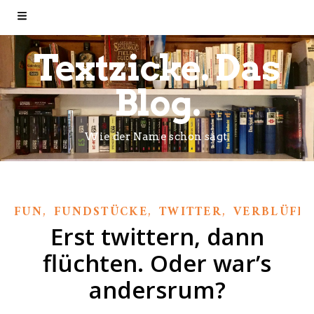
Textzicke. Das
Blog.
Wie der Name schon sagt.
,
,
,
FUN
FUNDSTÜCKE
TWITTER
VERBLÜFF
Erst twittern, dann
flüchten. Oder war’s
andersrum?