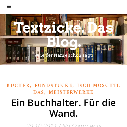
Textzicke. Das
Blog.
Wie der Name schon sagt.
,
,
BÜCHER
FUNDSTÜCKE
ISCH MÖSCHTE
,
DAS
MEISTERWERKE
Ein Buchhalter. Für die
Wand.
20.10.2011
/
No Comments