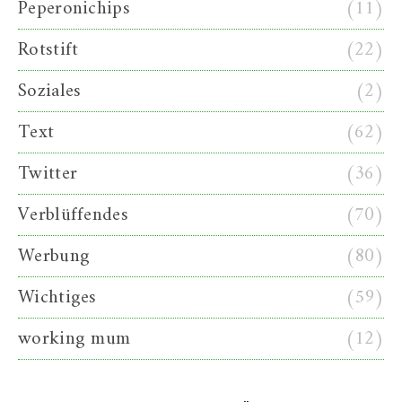
Peperonichips
(11)
Rotstift
(22)
Soziales
(2)
Text
(62)
Twitter
(36)
Verblüffendes
(70)
Werbung
(80)
Wichtiges
(59)
working mum
(12)