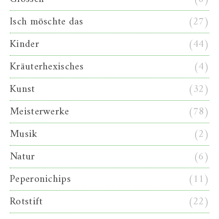
Isch möschte das
(27)
Kinder
(44)
Kräuterhexisches
(4)
Kunst
(32)
Meisterwerke
(78)
Musik
(2)
Natur
(6)
Peperonichips
(11)
Rotstift
(22)