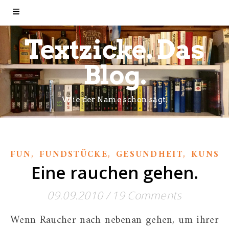
Textzicke. Das
Blog.
Wie der Name schon sagt.
,
,
,
FUN
FUNDSTÜCKE
GESUNDHEIT
KUNST
Eine rauchen gehen.
09.09.2010
/
19 Comments
Wenn Raucher nach nebenan gehen, um ihrer