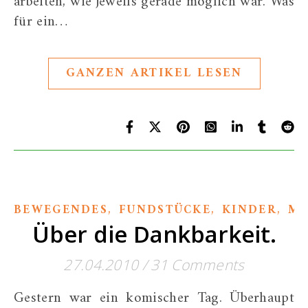
arbeiten, wie jeweils gerade möglich war. Was
für ein…
GANZEN ARTIKEL LESEN
,
,
,
BEWEGENDES
FUNDSTÜCKE
KINDER
ME
Über die Dankbarkeit.
27.04.2010
/
31 Comments
Gestern war ein komischer Tag. Überhaupt