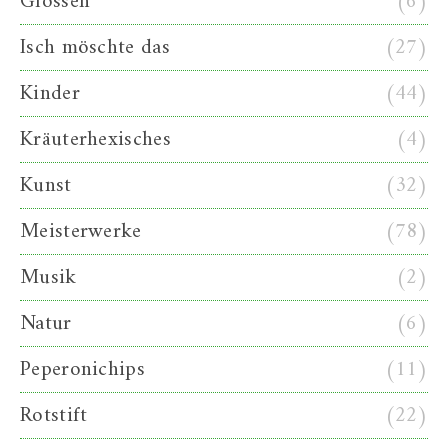
Glossen
(6)
Isch möschte das
(27)
Kinder
(44)
Kräuterhexisches
(4)
Kunst
(32)
Meisterwerke
(78)
Musik
(2)
Natur
(6)
Peperonichips
(11)
Rotstift
(22)