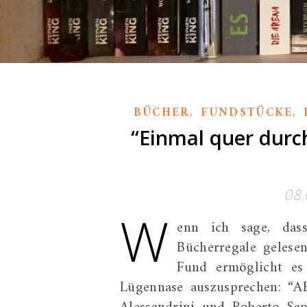
,
,
BÜCHER
FUNDSTÜCKE
“Einmal quer durc
08.
W
enn ich sage, das
Bücherregale gelesen
Fund ermöglicht es
Lügennase auszusprechen: “A