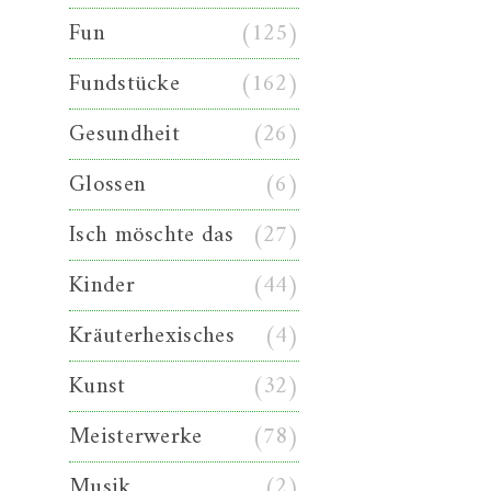
Fun
(125)
Fundstücke
(162)
Gesundheit
(26)
Glossen
(6)
Isch möschte das
(27)
Kinder
(44)
Kräuterhexisches
(4)
Kunst
(32)
Meisterwerke
(78)
Musik
(2)