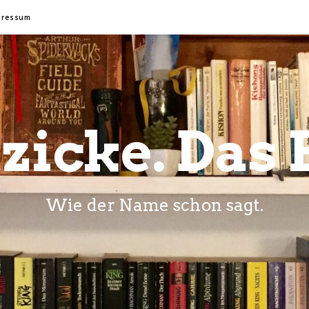
pressum
zicke. Das 
Wie der Name schon sagt.