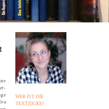
E
t
ine
et-
nge
WER IST DIE
Eva
TEXTZICKE?