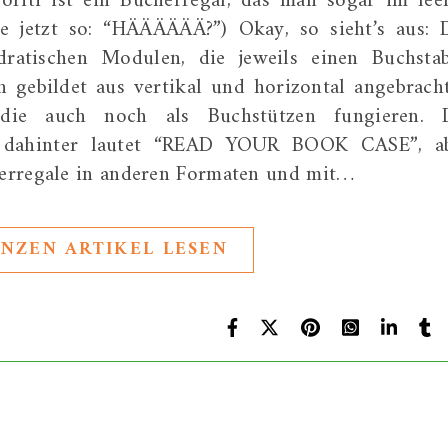
oriti ist ein Bücherregal, das man sogar im lee
e jetzt so: “HÄÄÄÄÄÄ?”) Okay, so sieht’s aus: 
dratischen Modulen, die jeweils einen Buchsta
n gebildet aus vertikal und horizontal angebrach
 die auch noch als Buchstützen fungieren. 
ee dahinter lautet “READ YOUR BOOK CASE”, a
erregale in anderen Formaten und mit…
NZEN ARTIKEL LESEN