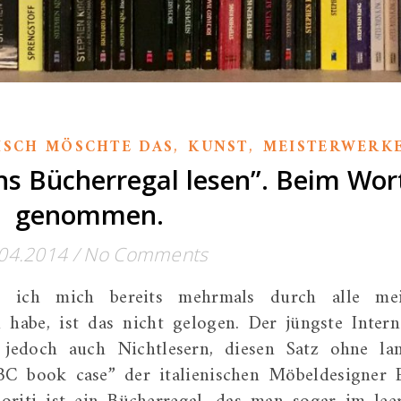
,
,
ISCH MÖSCHTE DAS
KUNST
MEISTERWERK
hs Bücherregal lesen”. Beim Wor
genommen.
04.2014
/
No Comments
s ich mich bereits mehrmals durch alle me
 habe, ist das nicht gelogen. Der jüngste Intern
 jedoch auch Nichtlesern, diesen Satz ohne la
BC book case” der italienischen Möbeldesigner 