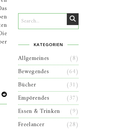
ren
Das
ben
ten
Die
ber
KATEGORIEN
Allgemeines
(8)
Bewegendes
(64)
Bücher
(31)
Empörendes
(37)
Essen & Trinken
(9)
Freelancer
(28)