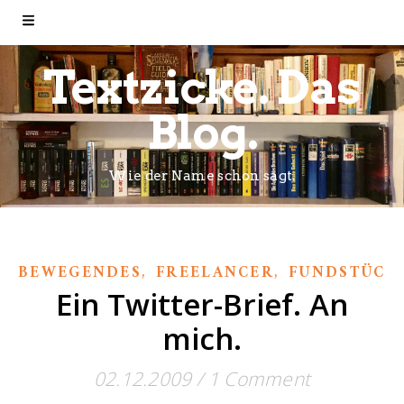
Textzicke. Das
Blog.
Wie der Name schon sagt.
,
,
BEWEGENDES
FREELANCER
FUNDSTÜCK
Ein Twitter-Brief. An
mich.
02.12.2009
/
1 Comment