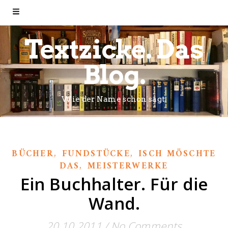
Textzicke. Das
Blog.
Wie der Name schon sagt.
,
,
BÜCHER
FUNDSTÜCKE
ISCH MÖSCHTE
,
DAS
MEISTERWERKE
Ein Buchhalter. Für die
Wand.
20.10.2011
/
No Comments