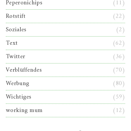
Peperonichips
(11)
Rotstift
(22)
Soziales
(2)
Text
(62)
Twitter
(36)
Verblüffendes
(70)
Werbung
(80)
Wichtiges
(59)
working mum
(12)