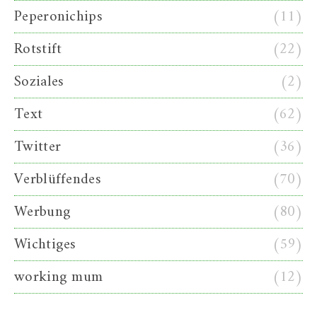
Peperonichips
(11)
Rotstift
(22)
Soziales
(2)
Text
(62)
Twitter
(36)
Verblüffendes
(70)
Werbung
(80)
Wichtiges
(59)
working mum
(12)