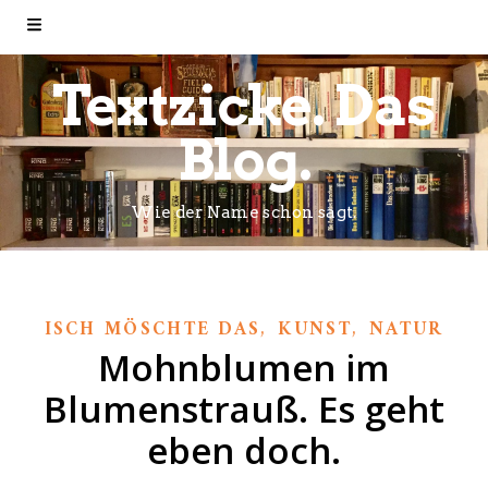
Textzicke. Das
Blog.
Wie der Name schon sagt.
,
,
ISCH MÖSCHTE DAS
KUNST
NATUR
Mohnblumen im
Blumenstrauß. Es geht
eben doch.