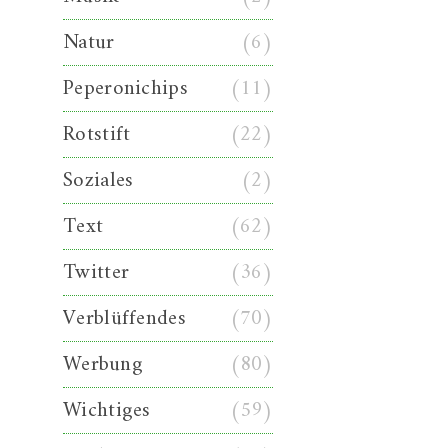
Natur
(6)
Peperonichips
(11)
Rotstift
(22)
Soziales
(2)
Text
(62)
Twitter
(36)
Verblüffendes
(70)
Werbung
(80)
Wichtiges
(59)