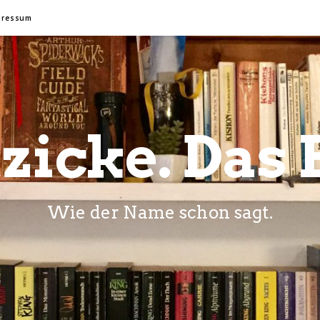
pressum
zicke. Das 
Wie der Name schon sagt.