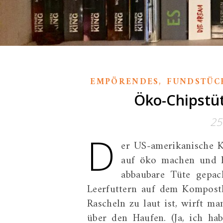
,
EMPÖRENDES
FUNDSTÜC
Öko-Chipstüt
25
D
er US-amerikanische Ka
auf öko machen und ha
abbaubare Tüte gepack
Leerfuttern auf dem Kompost
Rascheln zu laut ist, wirft 
über den Haufen. (Ja, ich ha