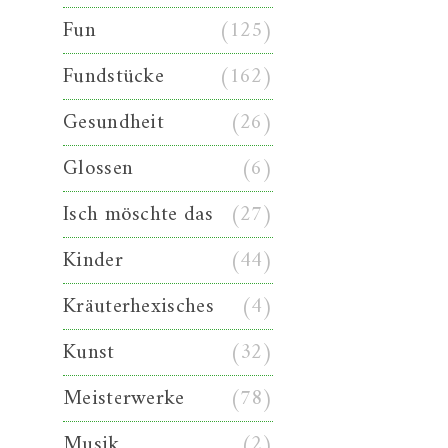
Fun
(125)
Fundstücke
(162)
Gesundheit
(26)
Glossen
(6)
Isch möschte das
(27)
Kinder
(44)
Kräuterhexisches
(4)
Kunst
(32)
Meisterwerke
(78)
Musik
(2)