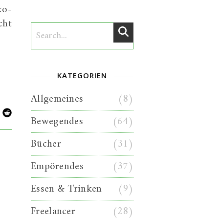
ko-
cht
KATEGORIEN
Allgemeines
(8)
Bewegendes
(64)
Bücher
(31)
Empörendes
(37)
Essen & Trinken
(9)
Freelancer
(28)