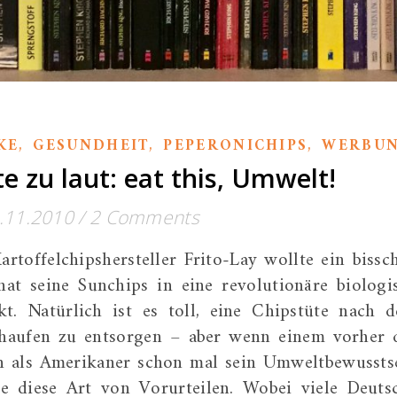
,
,
,
KE
GESUNDHEIT
PEPERONICHIPS
WERBU
e zu laut: eat this, Umwelt!
.11.2010
/
2 Comments
rtoffelchipshersteller Frito-Lay wollte ein bissc
t seine Sunchips in eine revolutionäre biologi
t. Natürlich ist es toll, eine Chipstüte nach 
haufen zu entsorgen – aber wenn einem vorher 
man als Amerikaner schon mal sein Umweltbewussts
be diese Art von Vorurteilen. Wobei viele Deuts