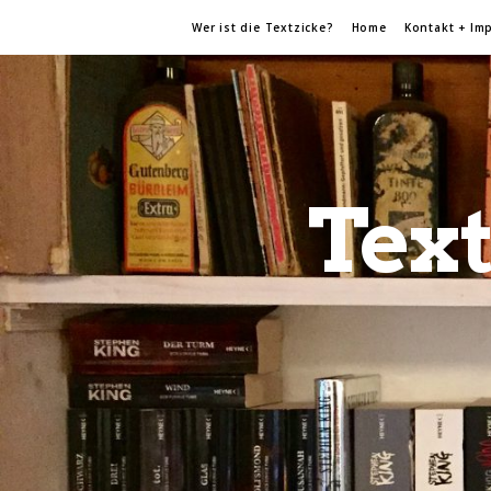
Wer ist die Textzicke?
Home
Kontakt + Im
Text