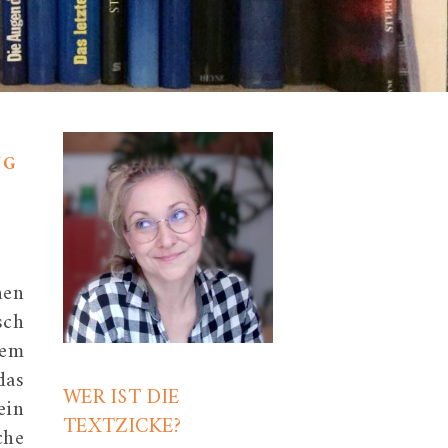
NG
hen
sch
dem
das
WER IST DIE
ein
TEXTZICKE?
che