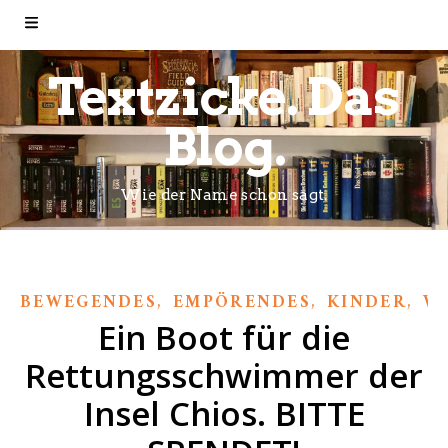
Textzicke. Das
Blog.
Wie der Name schon sagt.
,
,
,
BEWEGENDES
EMPÖRENDES
KINDER
W
Ein Boot für die
Rettungsschwimmer der
Insel Chios. BITTE