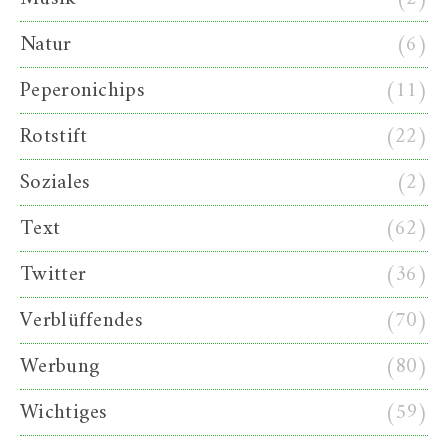
Natur
(6)
Peperonichips
(11)
Rotstift
(22)
Soziales
(2)
Text
(62)
Twitter
(36)
Verblüffendes
(70)
Werbung
(80)
Wichtiges
(59)