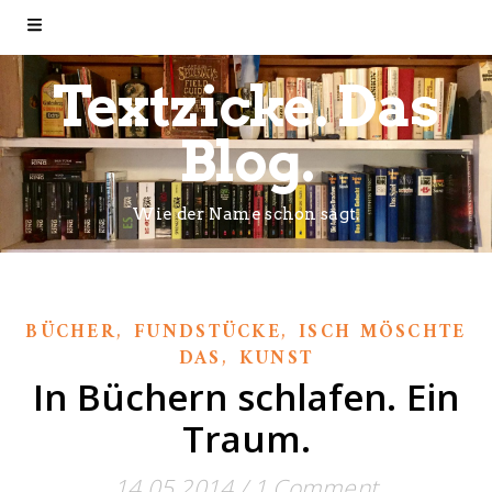
Textzicke. Das
Blog.
Wie der Name schon sagt.
,
,
BÜCHER
FUNDSTÜCKE
ISCH MÖSCHTE
,
DAS
KUNST
In Büchern schlafen. Ein
Traum.
14.05.2014
/
1 Comment