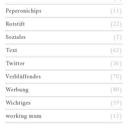
Peperonichips
(11)
Rotstift
(22)
Soziales
(2)
Text
(62)
Twitter
(36)
Verblüffendes
(70)
Werbung
(80)
Wichtiges
(59)
working mum
(12)