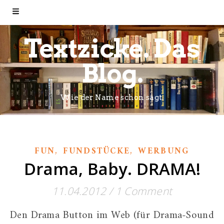
Textzicke. Das
Blog.
Wie der Name schon sagt.
,
,
FUN
FUNDSTÜCKE
WERBUNG
Drama, Baby. DRAMA!
11.04.2012
/
1 Comment
Den Drama Button im Web (für Drama-Sound