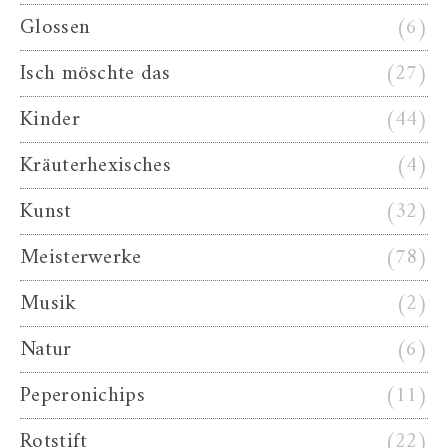
Glossen
(6)
Isch möschte das
(27)
Kinder
(44)
Kräuterhexisches
(4)
Kunst
(32)
Meisterwerke
(78)
Musik
(2)
Natur
(6)
Peperonichips
(11)
Rotstift
(22)