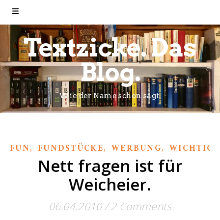
Textzicke. Das
Blog.
Wie der Name schon sagt.
,
,
,
FUN
FUNDSTÜCKE
WERBUNG
WICHTIGE
Nett fragen ist für
Weicheier.
06.04.2010
/
2 Comments