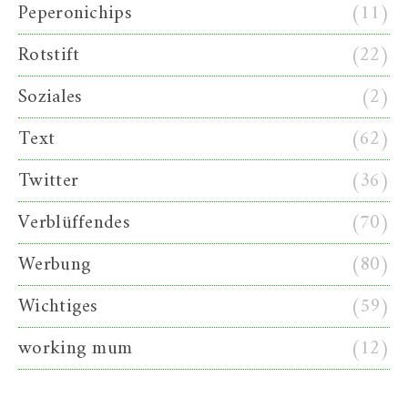
Peperonichips
(11)
Rotstift
(22)
Soziales
(2)
Text
(62)
Twitter
(36)
Verblüffendes
(70)
Werbung
(80)
Wichtiges
(59)
working mum
(12)