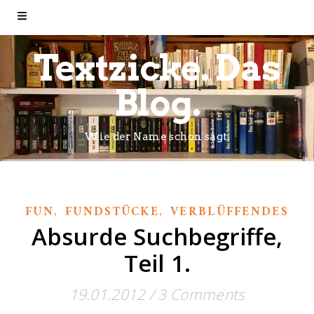
Textzicke. Das
Blog.
Wie der Name schon sagt.
,
,
FUN
FUNDSTÜCKE
VERBLÜFFENDES
Absurde Suchbegriffe,
Teil 1.
19.01.2012
/
3 Comments