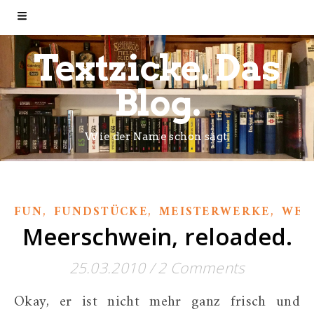
Textzicke. Das
Blog.
Wie der Name schon sagt.
,
,
,
FUN
FUNDSTÜCKE
MEISTERWERKE
WER
Meerschwein, reloaded.
25.03.2010
/
2 Comments
Okay, er ist nicht mehr ganz frisch und