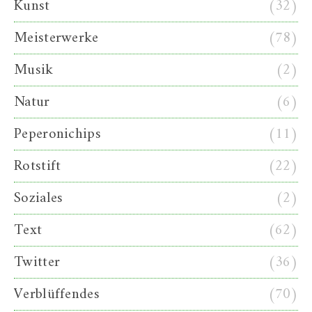
Kunst
(32)
Meisterwerke
(78)
Musik
(2)
Natur
(6)
Peperonichips
(11)
Rotstift
(22)
Soziales
(2)
Text
(62)
Twitter
(36)
Verblüffendes
(70)