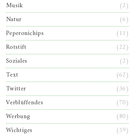
Musik
(2)
Natur
(6)
Peperonichips
(11)
Rotstift
(22)
Soziales
(2)
Text
(62)
Twitter
(36)
Verblüffendes
(70)
Werbung
(80)
Wichtiges
(59)