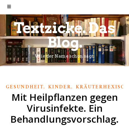
Textzicke. Das
Blog.
Wie der Name schon sagt.
,
,
GESUNDHEIT
KINDER
KRÄUTERHEXISCH
Mit Heilpflanzen gegen
Virusinfekte. Ein
Behandlungsvorschlag.