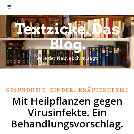
Textzicke. Das
Blog.
Wie der Name schon sagt.
,
,
GESUNDHEIT
KINDER
KRÄUTERHEXISCH
Mit Heilpflanzen gegen
Virusinfekte. Ein
Behandlungsvorschlag.