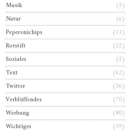
Musik
(2)
Natur
(6)
Peperonichips
(11)
Rotstift
(22)
Soziales
(2)
Text
(62)
Twitter
(36)
Verblüffendes
(70)
Werbung
(80)
Wichtiges
(59)