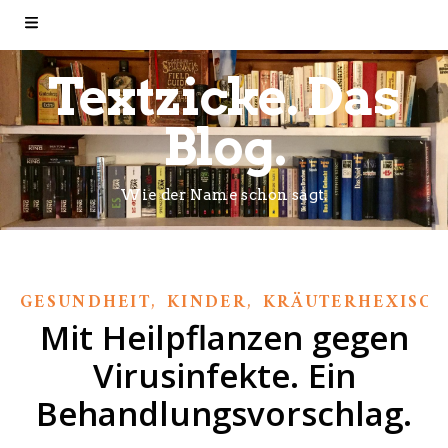
Textzicke. Das
Blog.
Wie der Name schon sagt.
,
,
GESUNDHEIT
KINDER
KRÄUTERHEXISCH
Mit Heilpflanzen gegen
Virusinfekte. Ein
Behandlungsvorschlag.