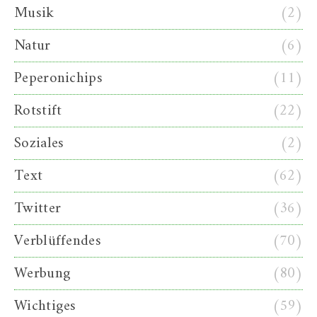
Musik
(2)
Natur
(6)
Peperonichips
(11)
Rotstift
(22)
Soziales
(2)
Text
(62)
Twitter
(36)
Verblüffendes
(70)
Werbung
(80)
Wichtiges
(59)