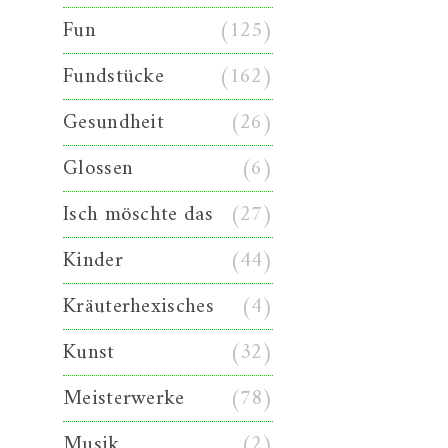
Fun
(125)
Fundstücke
(162)
Gesundheit
(26)
Glossen
(6)
Isch möschte das
(27)
Kinder
(44)
Kräuterhexisches
(4)
Kunst
(32)
Meisterwerke
(78)
Musik
(2)