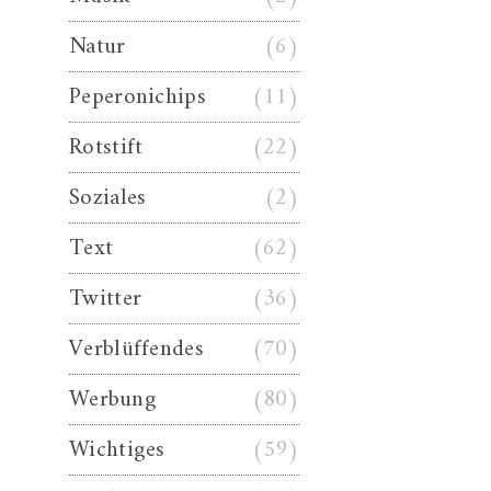
Natur
(6)
Peperonichips
(11)
Rotstift
(22)
Soziales
(2)
Text
(62)
Twitter
(36)
Verblüffendes
(70)
Werbung
(80)
Wichtiges
(59)