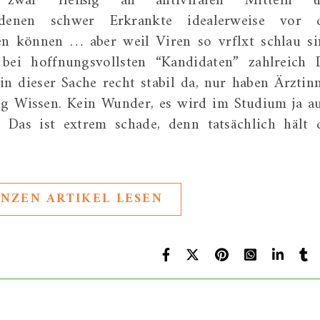
t zwar fleißig an antiviralen Mitteln 
 denen schwer Erkrankte idealerweise vor 
en können … aber weil Viren so vrflxt schlau si
 bei hoffnungsvollsten “Kandidaten” zahlreich 
in dieser Sache recht stabil da, nur haben Ärztin
nig Wissen. Kein Wunder, es wird im Studium ja a
. Das ist extrem schade, denn tatsächlich hält 
NZEN ARTIKEL LESEN