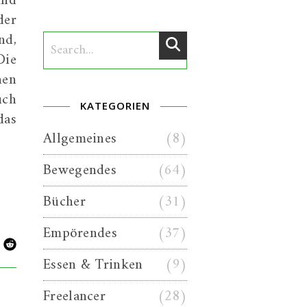
und
der
nd,
Die
nen
uch
KATEGORIEN
das
Allgemeines
(8)
Bewegendes
(64)
Bücher
(31)
Empörendes
(37)
Essen & Trinken
(9)
Freelancer
(28)