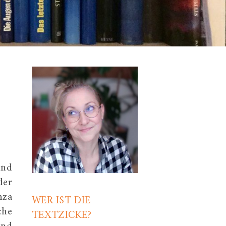
und
der
nza
WER IST DIE
che
TEXTZICKE?