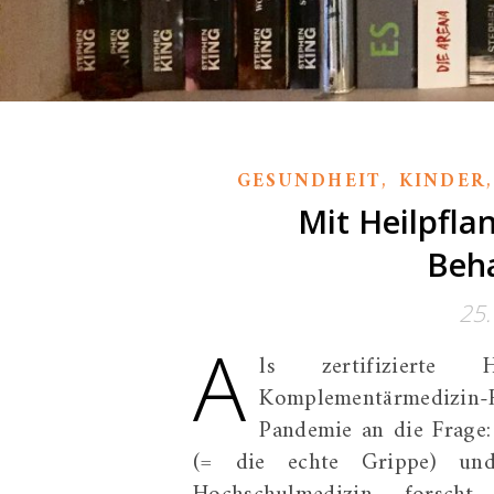
,
GESUNDHEIT
KINDER
Mit Heilpfla
Beha
25
A
ls zertifizierte H
Komplementärmedizin-
Pandemie an die Frage:
(= die echte Grippe) und