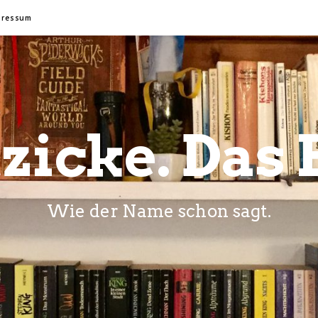
pressum
zicke. Das 
Wie der Name schon sagt.