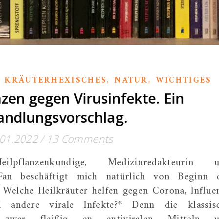
,
,
,
KRÄUTERHEXISCHES
NATUR
WICHTIGES
nzen gegen Virusinfekte. Ein
ndlungsvorschlag.
.01.2022
/
13 Comments
eilpflanzenkundige, Medizinredakteurin 
Fan beschäftigt mich natürlich von Beginn 
 Welche Heilkräuter helfen gegen Corona, Influe
 andere virale Infekte?* Denn die klassis