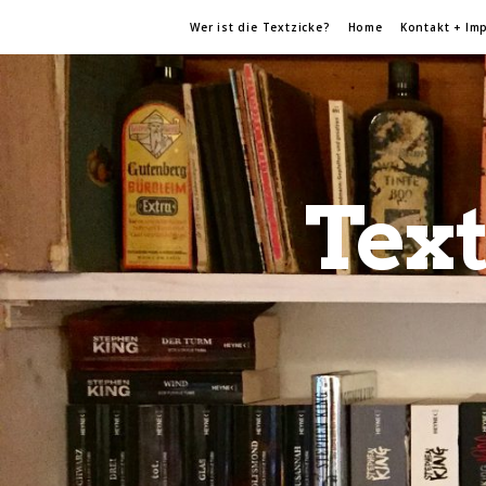
Wer ist die Textzicke?
Home
Kontakt + Im
Text