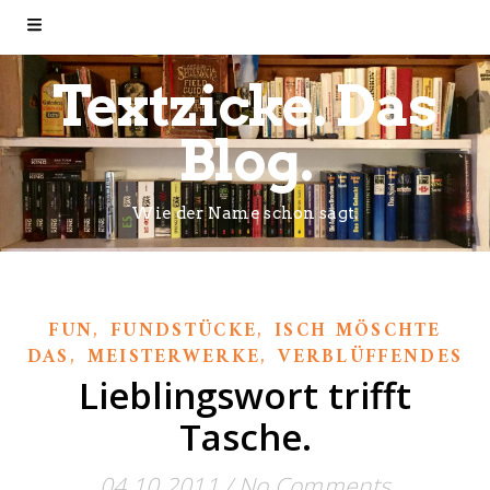
Textzicke. Das
Blog.
Wie der Name schon sagt.
,
,
FUN
FUNDSTÜCKE
ISCH MÖSCHTE
,
,
DAS
MEISTERWERKE
VERBLÜFFENDES
Lieblingswort trifft
Tasche.
04.10.2011
/
No Comments