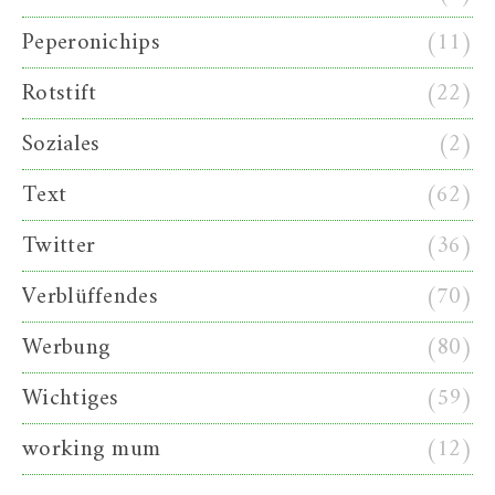
Peperonichips
(11)
Rotstift
(22)
Soziales
(2)
Text
(62)
Twitter
(36)
Verblüffendes
(70)
Werbung
(80)
Wichtiges
(59)
working mum
(12)