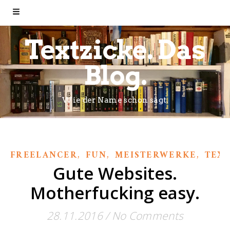
Textzicke. Das
Blog.
Wie der Name schon sagt.
,
,
,
FREELANCER
FUN
MEISTERWERKE
TEX
Gute Websites.
Motherfucking easy.
28.11.2016
/
No Comments