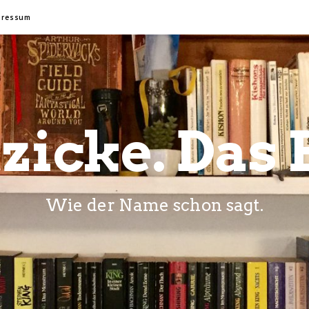
pressum
zicke. Das 
Wie der Name schon sagt.