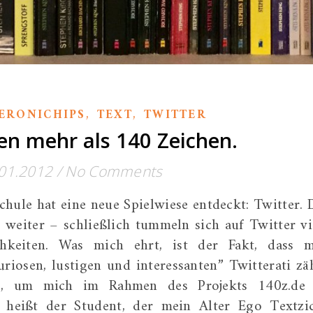
,
,
ERONICHIPS
TEXT
TWITTER
hen mehr als 140 Zeichen.
01.2012
/
No Comments
schule hat eine neue Spielwiese entdeckt: Twitter. 
weiter – schließlich tummeln sich auf Twitter vi
ichkeiten. Was mich ehrt, ist der Fakt, dass 
iosen, lustigen und interessanten” Twitterati zäh
ug, um mich im Rahmen des Projekts 140z.de
z heißt der Student, der mein Alter Ego Textzi