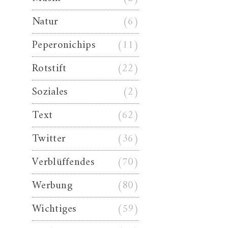
Natur
(6)
Peperonichips
(11)
Rotstift
(22)
Soziales
(2)
Text
(62)
Twitter
(36)
Verblüffendes
(70)
Werbung
(80)
Wichtiges
(59)