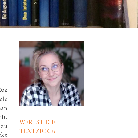
Das
ele
man
lt.
WER IST DIE
 zu
TEXTZICKE?
cke