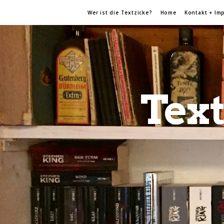
Wer ist die Textzicke?
Home
Kontakt + Im
Text