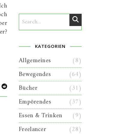
Ich
och
ber
er?
KATEGORIEN
Allgemeines
(8)
Bewegendes
(64)
Bücher
(31)
Empörendes
(37)
Essen & Trinken
(9)
Freelancer
(28)