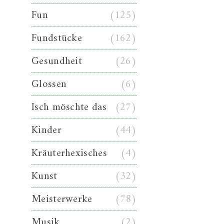
Fun
(125)
Fundstücke
(162)
Gesundheit
(26)
Glossen
(6)
Isch möschte das
(27)
Kinder
(44)
Kräuterhexisches
(4)
Kunst
(32)
Meisterwerke
(78)
Musik
(2)