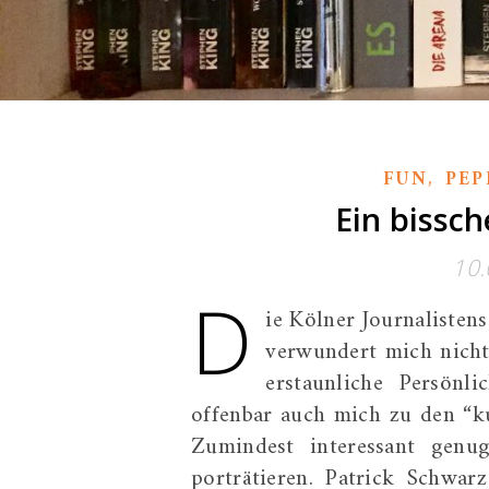
,
FUN
PEP
Ein bissc
10.
D
ie Kölner Journalisten
verwundert mich nicht 
erstaunliche Persönl
offenbar auch mich zu den “kur
Zumindest interessant gen
porträtieren. Patrick Schwar