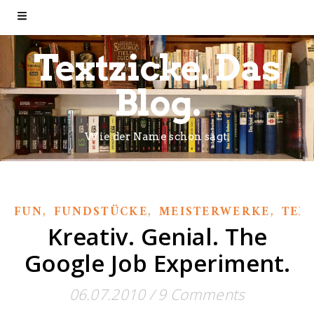
Textzicke. Das
Blog.
Wie der Name schon sagt.
,
,
,
FUN
FUNDSTÜCKE
MEISTERWERKE
TEX
Kreativ. Genial. The
Google Job Experiment.
06.07.2010
/
9 Comments