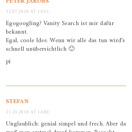
PETER JAKOBS
12.07.2010 AT 14:55
Egogoogling? Vanity Search ist mir dafür
bekannt.
Egal, coole Idee. Wenn wir alle das tun wird’s
schnell unübersichtlich 🙂
pj
STEFAN
21.10.2010 AT 14:00
Unglaublich: genial simpel und frech. Aber da