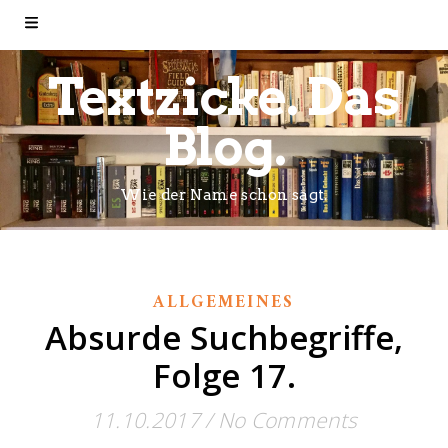
Textzicke. Das
Blog.
Wie der Name schon sagt.
ALLGEMEINES
Absurde Suchbegriffe,
Folge 17.
11.10.2017
/
No Comments