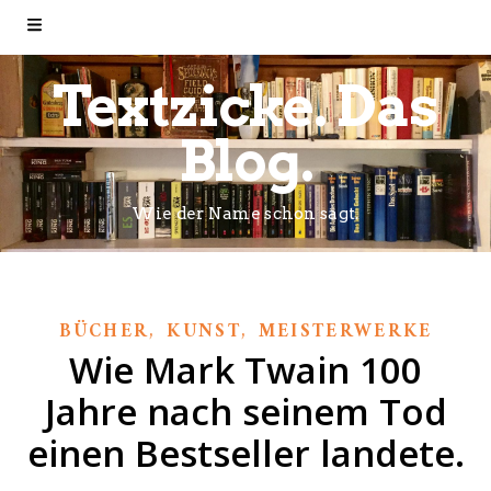
Textzicke. Das
Blog.
Wie der Name schon sagt.
,
,
BÜCHER
KUNST
MEISTERWERKE
Wie Mark Twain 100
Jahre nach seinem Tod
einen Bestseller landete.