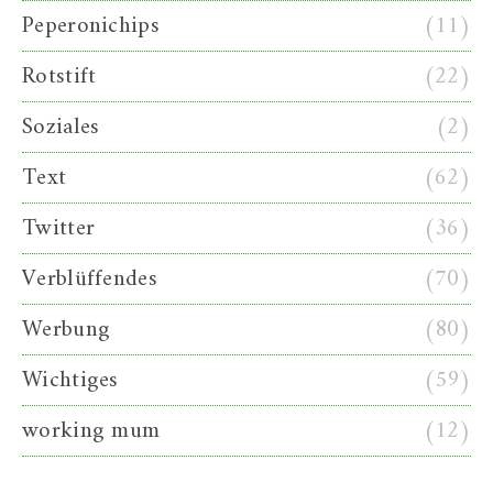
Peperonichips
(11)
Rotstift
(22)
Soziales
(2)
Text
(62)
Twitter
(36)
Verblüffendes
(70)
Werbung
(80)
Wichtiges
(59)
working mum
(12)