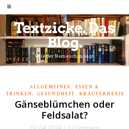
Textzicke. Das
Blog.
Wie der Name schon sagt.
,
ALLGEMEINES
ESSEN &
,
,
TRINKEN
GESUNDHEIT
KRÄUTERHEXISC
Gänseblümchen oder
Feldsalat?
02.04.2024
/
1 Comment